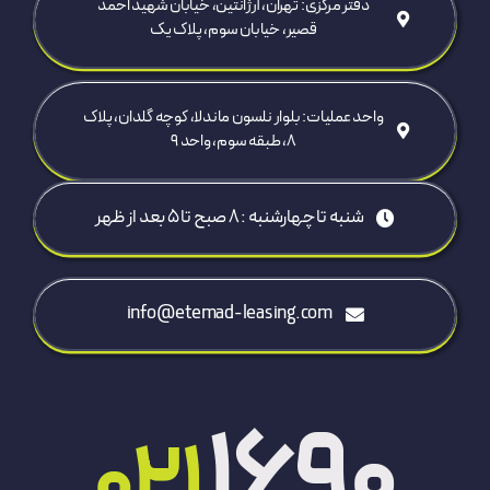
دفتر مرکزی: تهران، آرژانتین، خیابان شهید احمد
قصیر، خیابان سوم، پلاک یک
واحد عملیات: بلوار نلسون ماندلا، کوچه گلدان، پلاک
۸، طبقه سوم، واحد ۹
شنبه تا چهارشنبه : 8 صبح تا ۵ بعد از ظهر
info@etemad-leasing.com
1690
021