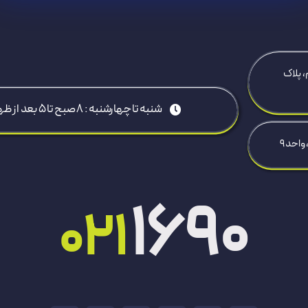
، پلاک
شنبه تا چهارشنبه : 8 صبح تا ۵ بعد از ظهر
1690
021